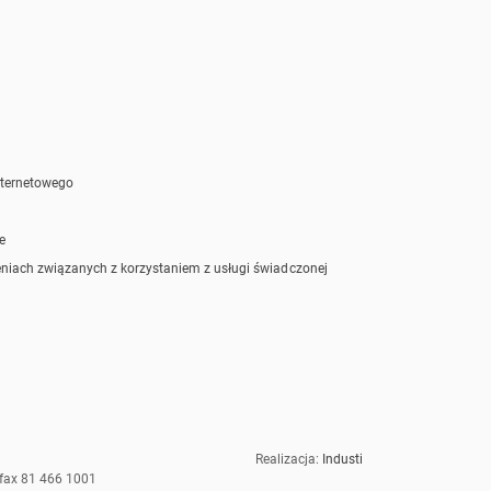
nternetowego
e
niach związanych z korzystaniem z usługi świadczonej
Otwiera się w nowym 
Realizacja:
Industi
 fax 81 466 1001