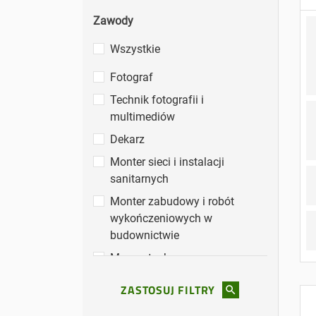
Zawody
Wszystkie
Zawody
Fotograf
Technik fotografii i
multimediów
Dekarz
Monter sieci i instalacji
sanitarnych
Monter zabudowy i robót
wykończeniowych w
budownictwie
Murarz-tynkarz
Technik budownictwa
ZASTOSUJ FILTRY
Technik budowy dróg