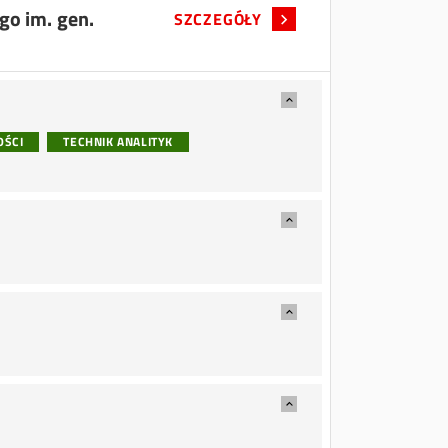
go im. gen.
SZCZEGÓŁY
OŚCI
TECHNIK ANALITYK