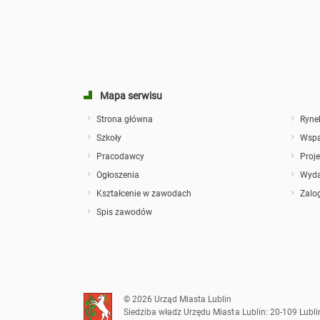
komunikacji elektronicznej
Technik teleinformatyk
Technik elektroenergetyk
transportu szynowego
Mapa serwisu
Technik transportu kolejowego
Strona główna
Ryne
Technik procesów
Szkoły
Wspa
introligatorskich
Pracodawcy
Proje
Technik robotyk
Ogłoszenia
Wyda
Technik spawalnictwa
Kształcenie w zawodach
Zalog
Kelner
Spis zawodów
Magazynier-logistyk
Pracownik obsługi hotelowej
Technik stylista
Technik automatyk
© 2026 Urząd Miasta Lublin
Siedziba władz Urzędu Miasta Lublin: 20-109 Lubli