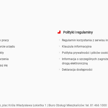
Polityki i regulaminy
k pracy
Regulamin korzystania z serwisu i
rcie urzędu
Klauzula informacyjna
kty
Polityka prywatności i plików cooki
rzenia
Informacja o szczególnych zagroże
drogą elektroniczną
uj się
Deklaracja dostępności
n, plac Króla Władysława Łokietka 1 | Biuro Obsługi Mieszkańców: tel. 81 466 1000